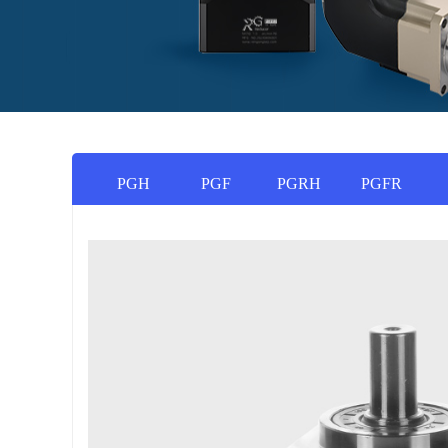
PGH
PGF
PGRH
PGFR