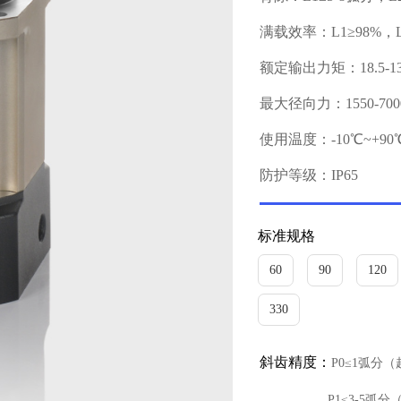
满载效率：L1≥98%，L2
额定输出力矩：18.5-13
最大径向力：1550-700
使用温度：-10℃~+90
防护等级：IP65
标准规格
60
90
120
330
斜齿精度：
P0≤1弧分
P1≤3-5弧分（