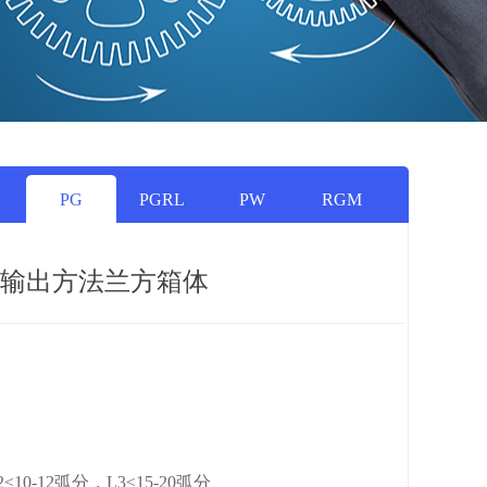
PG
PGRL
PW
RGM
轴输出方法兰方箱体
≤10-12弧分，L3≤15-20弧分