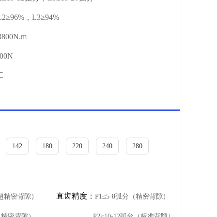
≥96%，L3≥94%
800N.m
00N
℃
142
180
220
240
280
直齿精度：
（超精密背隙）
P1≤5-8弧分（精密背隙）
精密背隙）
P2≤10-12弧分（标准背隙）