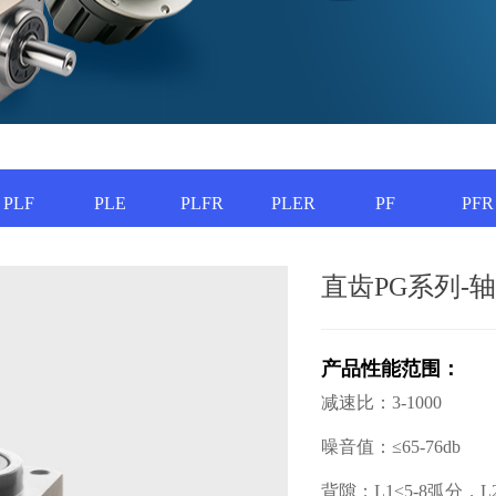
PLF
PLE
PLFR
PLER
PF
PFR
直齿PG系列-
产品性能范围：
减速比：3-1000
噪音值：≤65-76db
背隙：L1≤5-8弧分，L2