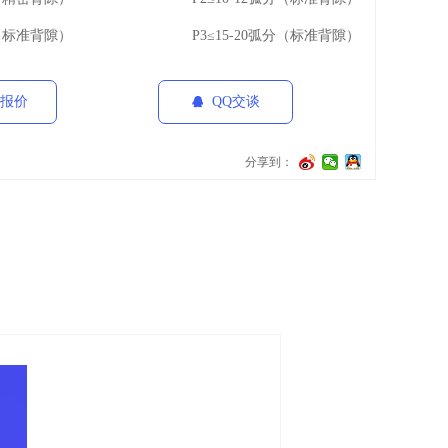
标准背隙）
P3≤15-20弧分（标准背隙）
报价
QQ交谈
뀩
分享到：