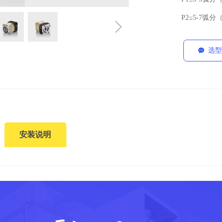
P2≤5-7弧分（
ꁇ
选型
끁
安装说明