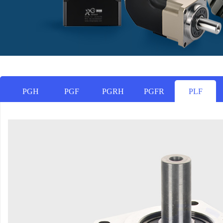
PGH
PGF
PGRH
PGFR
PLF